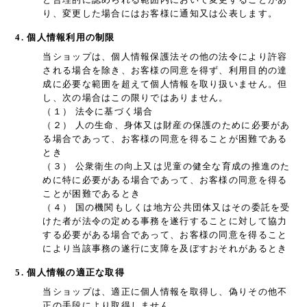
り、変更した場合にはお客様に通知又は公表します。
4. 個人情報利用の制限
当ショップは、個人情報保護法その他の法令により許容
される場合を除き、お客様の同意を得ず、利用目的の達
成に必要な範囲を超えて個人情報を取り扱いません。但
し、次の場合はこの限りではありません。
（１） 法令に基づく場合
（２） 人の生命、身体又は財産の保護のために必要があ
る場合であって、お客様の同意を得ることが困難である
とき
（３） 公衆衛生の向上又は児童の健全な育成の推進のた
めに特に必要がある場合であって、お客様の同意を得る
ことが困難であるとき
（４） 国の機関もしくは地方公共団体又はその委託を受
けた者が法令の定める事務を遂行することに対して協力
する必要がある場合であって、お客様の同意を得ること
により当該事務の遂行に支障を及ぼすおそれがあるとき
5. 個人情報の適正な取得
当ショップは、適正に個人情報を取得し、偽りその他不
正の手段により取得しません。