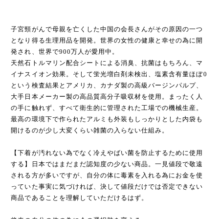
子宮頸がんで母親を亡くした中国の会長さんがその原因の一つ
となり得る生理用品を開発。世界の女性の健康と幸せの為に開
発され、世界で900万人が愛用中。
天然石トルマリン配合シートによる消臭、抗菌はもちろん、マ
イナスイオン効果。そして蛍光増白剤未検出、塩素含有量ほぼ0
という検査結果とアメリカ、カナダ製の高級バージンパルプ、
大手日本メーカー製の高品質高分子吸収材を使用。まったく人
の手に触れず、すべて衛生的に管理された工場での機械生産。
最高の環境下で作られたアルミも外装もしっかりとした内袋も
開けるのが少し大変くらい雑菌の入らない仕組み。
【下着が汚れない為でなく冷えやばい菌を防止するために使用
する】日本ではまだまだ認知度の少ない商品。一見値段で敬遠
される方が多いですが、自分の体に毒素を入れる為にお金を使
っていた事実に気づければ、決して値段だけでは否定できない
商品であることを理解していただけるはず。